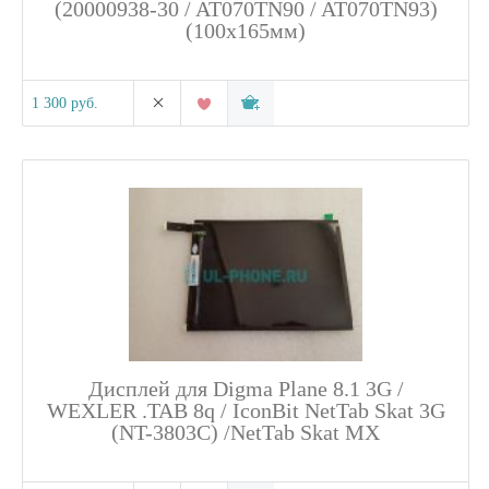
(20000938-30 / AT070TN90 / AT070TN93)
(100х165мм)
1 300 руб.
Дисплей для Digma Plane 8.1 3G /
WEXLER .TAB 8q / IconBit NetTab Skat 3G
(NT-3803C) /NetTab Skat MX